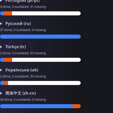
Português (pt-pt)
3 done, 3 outdated, 31 missing
Русский (ru)
37 done, 0 outdated, 0 missing
Türkçe (tr)
2 done, 3 outdated, 32 missing
Українська (uk)
2 done, 2 outdated, 33 missing
简体中文 (zh-cn)
34 done, 3 outdated, 0 missing