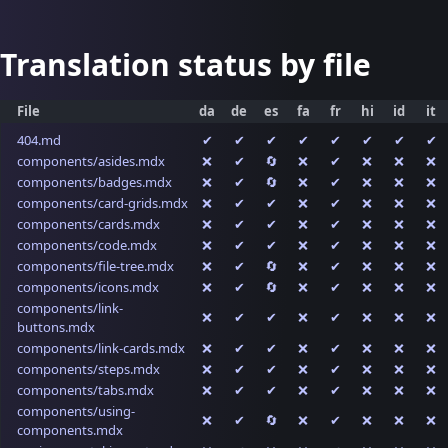
Translation status by file
File
da
de
es
fa
fr
hi
id
it
404.md
✔
✔
✔
✔
✔
✔
✔
✔
components/asides.mdx
❌
✔
🔄
❌
✔
❌
❌
❌
components/badges.mdx
❌
✔
🔄
❌
✔
❌
❌
❌
components/card-grids.mdx
❌
✔
✔
❌
✔
❌
❌
❌
components/cards.mdx
❌
✔
✔
❌
✔
❌
❌
❌
components/code.mdx
❌
✔
✔
❌
✔
❌
❌
❌
components/file-tree.mdx
❌
✔
🔄
❌
✔
❌
❌
❌
components/icons.mdx
❌
✔
🔄
❌
✔
❌
❌
❌
components/link-
❌
✔
✔
❌
✔
❌
❌
❌
buttons.mdx
components/link-cards.mdx
❌
✔
✔
❌
✔
❌
❌
❌
components/steps.mdx
❌
✔
✔
❌
✔
❌
❌
❌
components/tabs.mdx
❌
✔
✔
❌
✔
❌
❌
❌
components/using-
❌
✔
🔄
❌
✔
❌
❌
❌
components.mdx