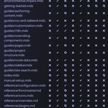
environmental-impact.mdx
❌
✔
❌
❌
✔
❌
❌
❌
getting-started.mdx
❌
✔
🔄
❌
✔
🔄
🔄
🔄
guides/authoring-
❌
✔
🔄
❌
✔
❌
❌
❌
content.mdx
guides/css-and-tailwind.mdx
❌
✔
❌
❌
✔
❌
❌
❌
guides/customization.mdx
❌
✔
✔
❌
✔
❌
❌
❌
guides/i18n.mdx
❌
✔
✔
❌
✔
❌
❌
❌
guides/overriding-
❌
✔
🔄
❌
✔
❌
❌
❌
components.mdx
guides/pages.mdx
❌
✔
🔄
❌
✔
❌
❌
❌
guides/project-
❌
✔
🔄
❌
✔
❌
❌
❌
structure.mdx
guides/route-data.mdx
❌
✔
✔
❌
✔
❌
❌
❌
guides/sidebar.mdx
❌
✔
🔄
❌
✔
❌
❌
❌
guides/site-search.mdx
❌
✔
🔄
❌
✔
❌
❌
❌
index.mdx
🔄
✔
🔄
✔
✔
🔄
🔄
🔄
manual-setup.mdx
❌
✔
🔄
❌
✔
❌
❌
❌
reference/configuration.mdx
❌
✔
✔
❌
✔
❌
❌
❌
reference/frontmatter.md
❌
✔
🔄
❌
✔
❌
❌
❌
reference/icons.mdx
❌
✔
🔄
❌
✔
❌
❌
❌
reference/overrides.md
❌
✔
🔄
❌
✔
❌
❌
❌
reference/plugins.md
❌
✔
🔄
❌
✔
❌
❌
❌