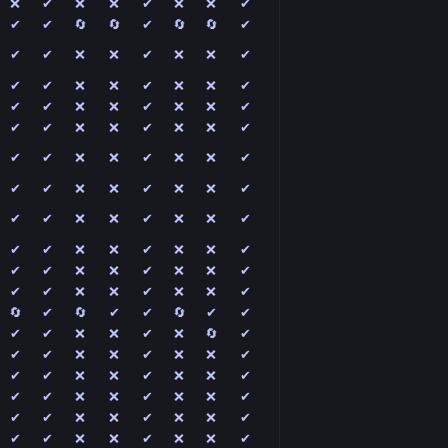
❌
✔
❌
❌
✔
❌
❌
✔
✔
✔
🔄
🔄
✔
🔄
🔄
✔
✔
✔
❌
❌
✔
❌
❌
✔
✔
✔
❌
❌
✔
❌
❌
✔
✔
✔
❌
❌
✔
❌
❌
✔
✔
✔
❌
❌
✔
❌
❌
✔
✔
✔
❌
❌
✔
❌
❌
✔
✔
✔
❌
❌
✔
❌
❌
✔
✔
✔
❌
❌
✔
❌
❌
✔
✔
✔
❌
❌
✔
❌
❌
✔
✔
✔
❌
❌
✔
❌
❌
✔
✔
✔
❌
❌
✔
❌
❌
✔
🔄
✔
🔄
✔
✔
🔄
✔
✔
✔
✔
❌
❌
✔
❌
🔄
✔
✔
✔
❌
❌
✔
❌
❌
✔
✔
✔
❌
❌
✔
❌
❌
✔
✔
✔
❌
❌
✔
❌
❌
✔
✔
✔
❌
❌
✔
❌
❌
✔
✔
✔
❌
❌
✔
❌
❌
✔